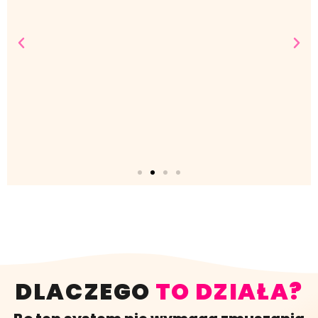
„Zaczęłam wreszcie kończyć to,
co zaczynam.”
DLACZEGO
TO DZIAŁA?