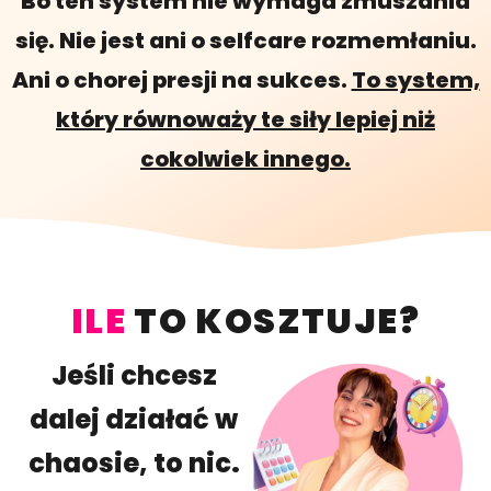
Bo ten system nie wymaga zmuszania
się. Nie jest ani o selfcare rozmemłaniu.
Ani o chorej presji na sukces.
To system,
który równoważy te siły lepiej niż
cokolwiek innego.
ILE
TO KOSZTUJE?
Jeśli chcesz
dalej działać w
chaosie, to nic.