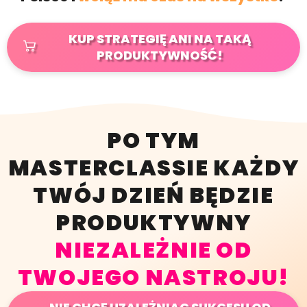
KUP STRATEGIĘ ANI NA TAKĄ
PRODUKTYWNOŚĆ!
PO TYM
MASTERCLASSIE KAŻDY
TWÓJ DZIEŃ BĘDZIE
PRODUKTYWNY
NIEZALEŻNIE OD
TWOJEGO NASTROJU!