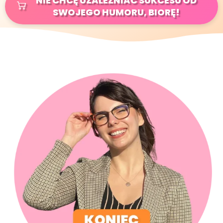
NIE CHCĘ UZALEŻNIAC SUKCESU OD
SWOJEGO HUMORU, BIORĘ!