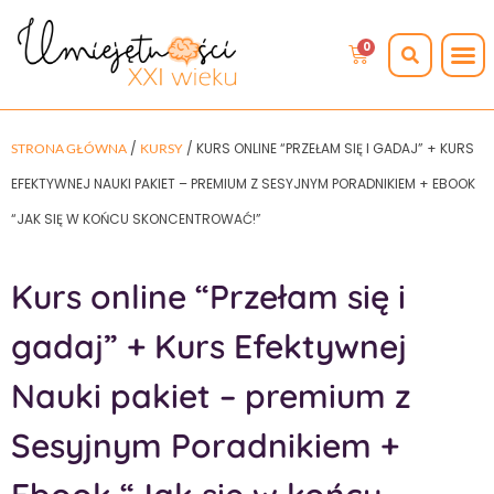
0
/
/ KURS ONLINE “PRZEŁAM SIĘ I GADAJ” + KURS
STRONA GŁÓWNA
KURSY
EFEKTYWNEJ NAUKI PAKIET – PREMIUM Z SESYJNYM PORADNIKIEM + EBOOK
“JAK SIĘ W KOŃCU SKONCENTROWAĆ!”
Kurs online “Przełam się i
gadaj” + Kurs Efektywnej
Nauki pakiet – premium z
Sesyjnym Poradnikiem +