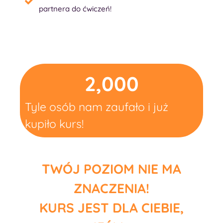
partnera do ćwiczeń!
2,000
Tyle osób nam zaufało i już
kupiło kurs!
TWÓJ POZIOM NIE MA
ZNACZENIA!
KURS JEST DLA CIEBIE,